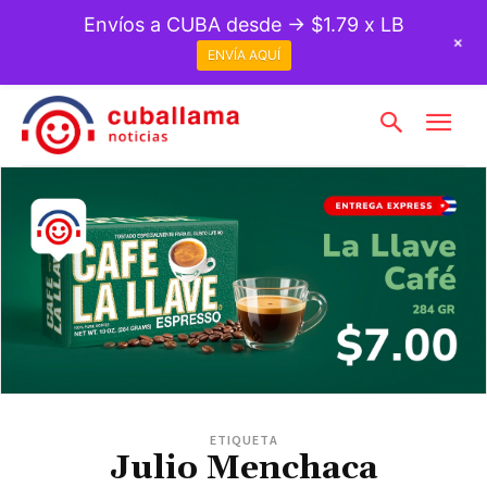
Envíos a CUBA desde → $1.79 x LB
+
ENVÍA AQUÍ
ETIQUETA
Julio Menchaca