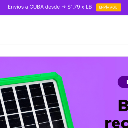
Envíos a CUBA desde → $1.79 x LB
ENVÍA AQUÍ