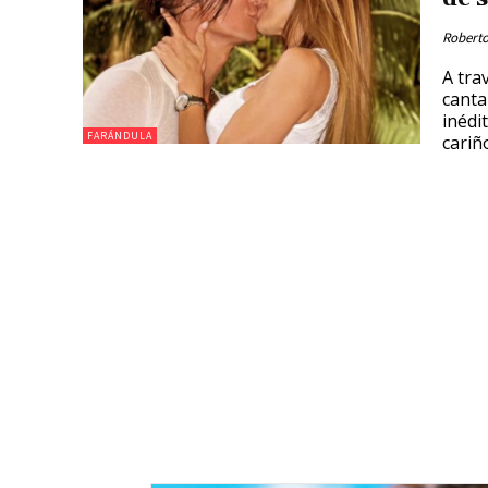
Roberto
A tra
canta
inédi
FARÁNDULA
cariñ