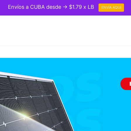
Envíos a CUBA desde → $1.79 x LB
ENVÍA AQUÍ