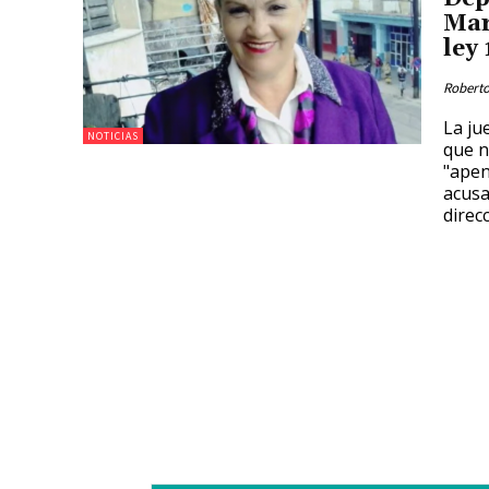
Mar
ley
Roberto
La ju
NOTICIAS
que n
"apenas" un
acusa
direc