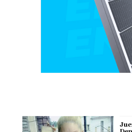
Jue
Dep