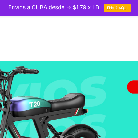
Envíos a CUBA desde → $1.79 x LB
ENVÍA AQUÍ