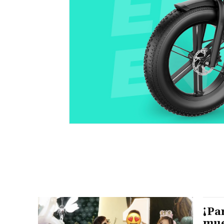
¡Pa
mue