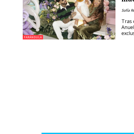
Sofía R
Tras 
Anuel
exclu
FARÁNDULA