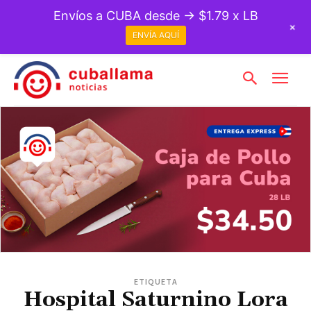
Envíos a CUBA desde → $1.79 x LB
+
ENVÍA AQUÍ
ETIQUETA
Hospital Saturnino Lora