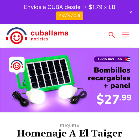
Envíos a CUBA desde → $1.79 x LB
+
ENVÍA AQUÍ
ETIQUETA
Homenaje A El Taiger