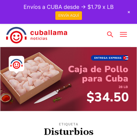
Envíos a CUBA desde → $1.79 x LB
+
ENVÍA AQUÍ
ETIQUETA
Disturbios