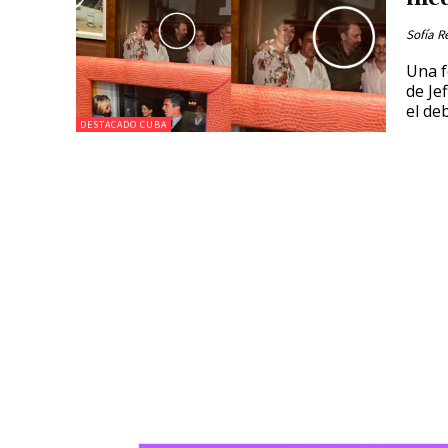
Sofía R
Una f
de Je
el de
DESTACADO CUBA