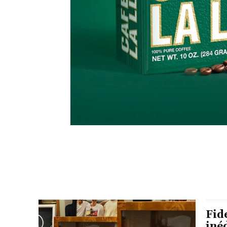
Fid
iné