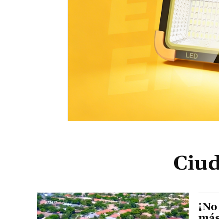
Ciud
¡No
más