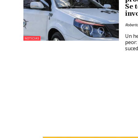
Se 
inv
Roberto
Un he
NOTICIAS
peor:
suced