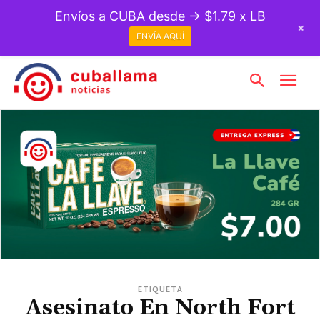
Envíos a CUBA desde → $1.79 x LB
+
ENVÍA AQUÍ
ETIQUETA
Asesinato En North Fort