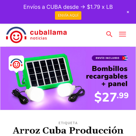
Envíos a CUBA desde → $1.79 x LB
+
ENVÍA AQUÍ
ETIQUETA
Arroz Cuba Producción