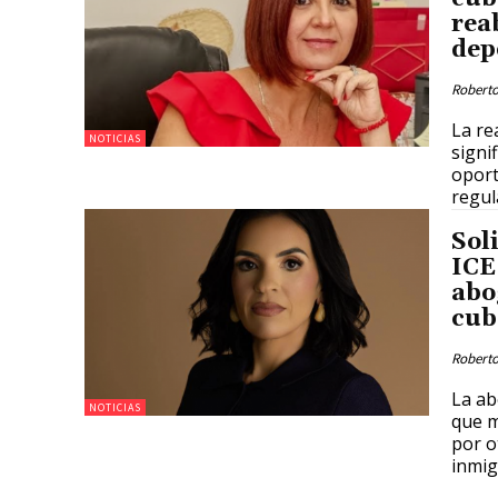
rea
dep
Roberto
La re
NOTICIAS
signi
oport
regul
Soli
ICE
abo
cub
Roberto
La ab
NOTICIAS
que m
por o
inmig