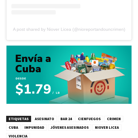
A post shared by Niover Licea (@nioreportandouncrimen)
ETIQUETAS
ASESINATO
BAR 24
CIENFUEGOS
CRIMEN
CUBA
IMPUNIDAD
JÓVENES ASESINADOS
NIOVER LICEA
VIOLENCIA