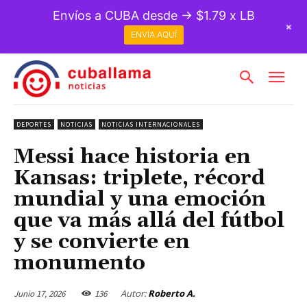
Envíos a CUBA desde → $1.79 x LB
+
ENVÍA AQUÍ
DEPORTES
NOTICIAS
NOTICIAS INTERNACIONALES
Messi hace historia en
Kansas: triplete, récord
mundial y una emoción
que va más allá del fútbol
y se convierte en
monumento
Autor:
Roberto A.
Junio 17, 2026
136