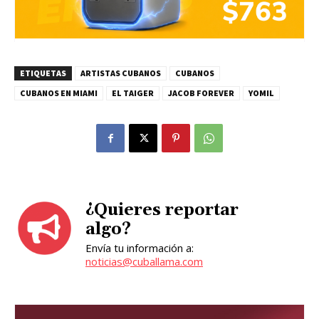
ETIQUETAS
ARTISTAS CUBANOS
CUBANOS
CUBANOS EN MIAMI
EL TAIGER
JACOB FOREVER
YOMIL
¿Quieres reportar
algo?
Envía tu información a:
noticias@cuballama.com