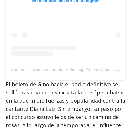
Ver esta publicación en Instagram
U
na publicación compartida de Santiago Matias Alofoke (@pr1ncematias)
El boleto de Gino hacia el podio definitivo se
selló tras una intensa «batalla de súper chats»
en la que midió fuerzas y popularidad contra la
cantante Diana Laiz. Sin embargo, su paso por
el concurso estuvo lejos de ser un camino de
rosas. A lo largo de la temporada, el influencer