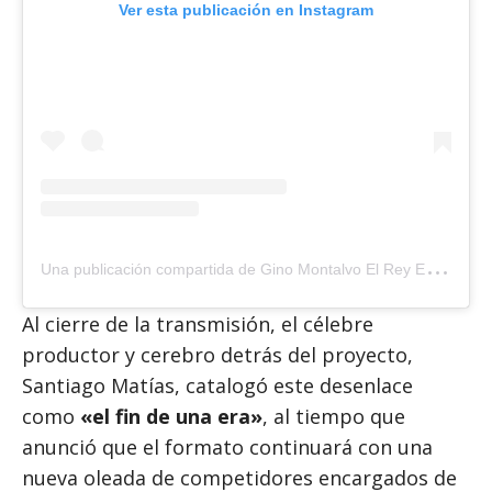
Ver esta publicación en Instagram
U
na publicación compartida de Gino Montalvo El Rey ENORME (@gino__montalvo_el_rey_enorme)
Al cierre de la transmisión, el célebre
productor y cerebro detrás del proyecto,
Santiago Matías, catalogó este desenlace
como
«el fin de una era»
, al tiempo que
anunció que el formato continuará con una
nueva oleada de competidores encargados de