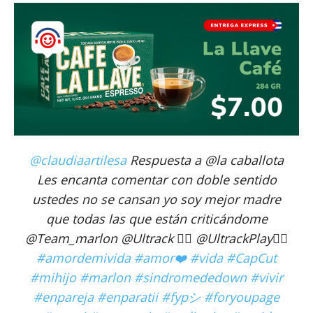
@claudiaartilesa
Respuesta a @la caballota
Les encanta comentar con doble sentido
ustedes no se cansan yo soy mejor madre
que todas las que están criticándome
@Team_marlon @Ultrack ❤️‍🔥 @UltrackPlay🐦‍🔥
#amordemivida
#amor❤️
#vida
#CapCut
#mihijo
#marlon
#sindromededown
#vivir
#enpareja
#enparatii
#fypシ
#foryoupage