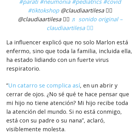
#parati
#neumonia
#pediatrics
#covid
#tiktokshop
@claudiaartilesa ❤️‍🔥
@claudiaartilesa ❤️‍🔥
♬ sonido original –
claudiaartilesa ❤️‍🔥
La influencer explicó que no solo Marlon está
enfermo, sino que toda la familia, incluida ella,
ha estado lidiando con un fuerte virus
respiratorio.
“
Un catarro se complica así
, en un abrir y
cerrar de ojos. ¿No sé qué te hace pensar que
mi hijo no tiene atención? Mi hijo recibe toda
la atención del mundo. Si no está conmigo,
está con su padre o su nana”, aclaró,
visiblemente molesta.