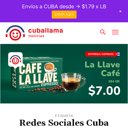
Envíos a CUBA desde → $1.79 x LB
+
ENVÍA AQUÍ
ETIQUETA
Redes Sociales Cuba