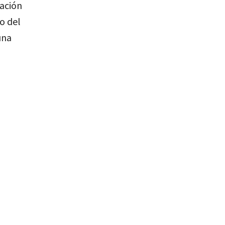
ación
do del
una