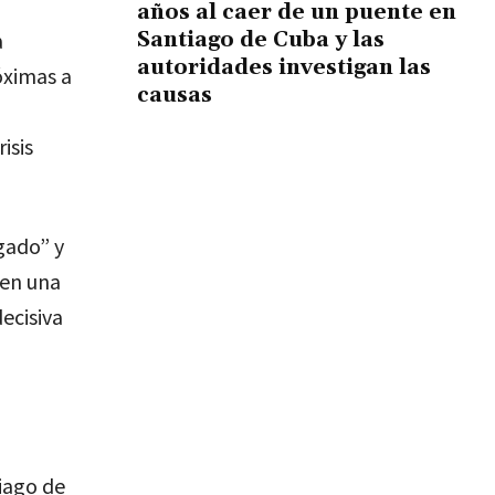
años al caer de un puente en
Santiago de Cuba y las
a
autoridades investigan las
óximas a
causas
isis
gado” y
 en una
ecisiva
iago de