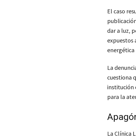
El caso res
publicació
dar a luz, 
expuestos a
energética 
La denunci
cuestiona q
institución
para la ate
Apagón
La Clínica 