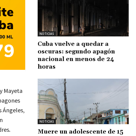
NOTICIAS
Cuba vuelve a quedar a
oscuras: segundo apagón
nacional en menos de 24
horas
ny Mayeta
apagones
s Ángeles,
ón
NOTICIAS
dres.
Muere un adolescente de 15