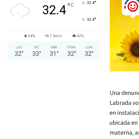
°
32.4
°
C
32.4
°
32.4
64%
7.9m/s
42%
JUE
VIE
SÁB
DOM
LUN
32
°
33
°
31
°
32
°
32
°
Una denunc
Labrada vo
en instalac
ubicada en 
materna, am