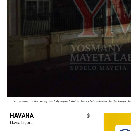
“A oscuras hasta para parir”: Apagón total en hospital materno de Santiago
HAVANA
Lluvia Ligera