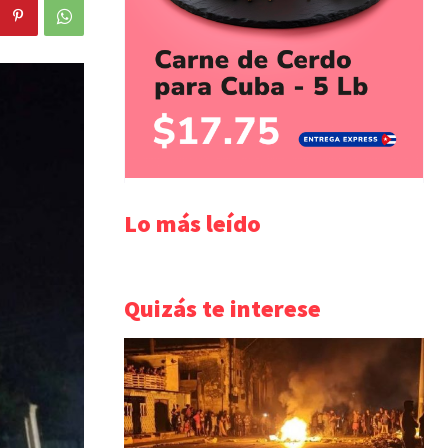
Lo más leído
Quizás te interese