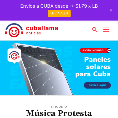
Envíos a CUBA desde → $1.79 x LB
+
ENVÍA AQUÍ
ETIQUETA
Música Protesta