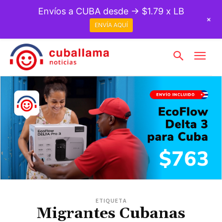
Envíos a CUBA desde → $1.79 x LB
+
ENVÍA AQUÍ
ETIQUETA
Migrantes Cubanas