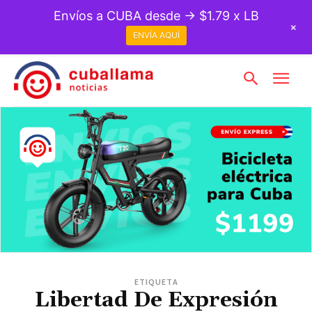
Envíos a CUBA desde → $1.79 x LB
+
ENVÍA AQUÍ
ETIQUETA
Libertad De Expresión