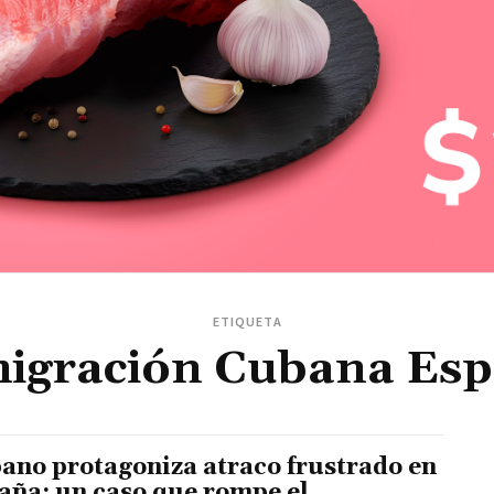
ETIQUETA
igración Cubana Es
ano protagoniza atraco frustrado en
aña: un caso que rompe el