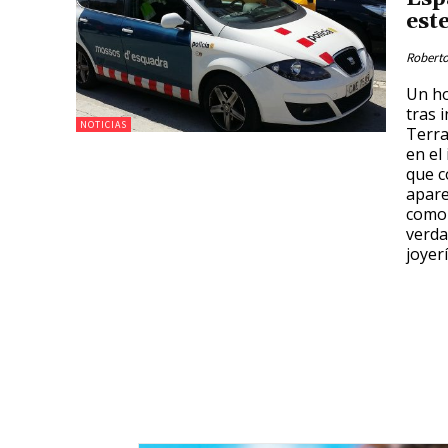
est
Roberto
Un ho
tras 
NOTICIAS
Terra
en el 
que c
apare
como 
verda
joyer