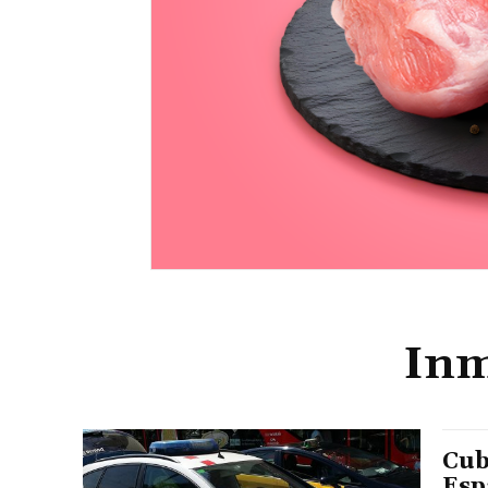
Inm
Cub
Esp