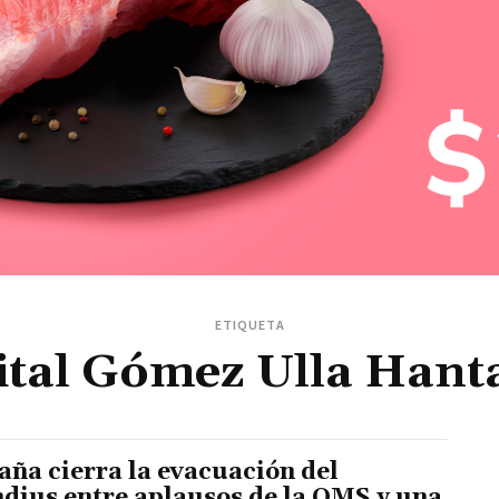
ETIQUETA
tal Gómez Ulla Hant
aña cierra la evacuación del
dius entre aplausos de la OMS y una