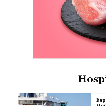
Hospi
Esp
Hon