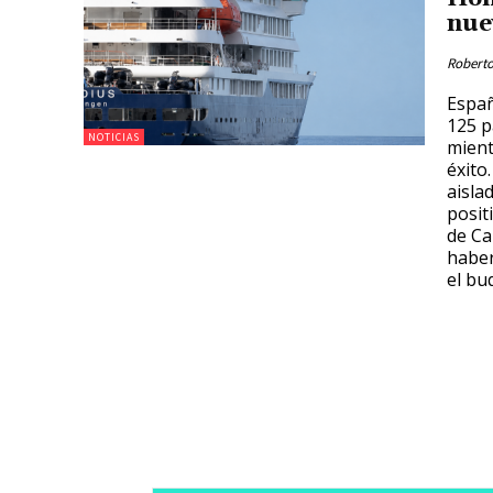
nue
Roberto
Españ
125 p
NOTICIAS
mient
éxito
aisla
posit
de Ca
haber
el bu