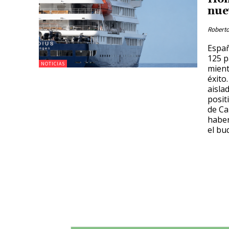
nue
Roberto
Españ
125 p
NOTICIAS
mient
éxito
aisla
posit
de Ca
haber
el bu