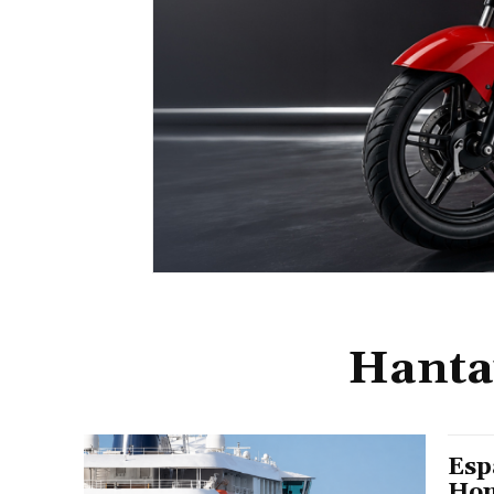
Hanta
Esp
Hon