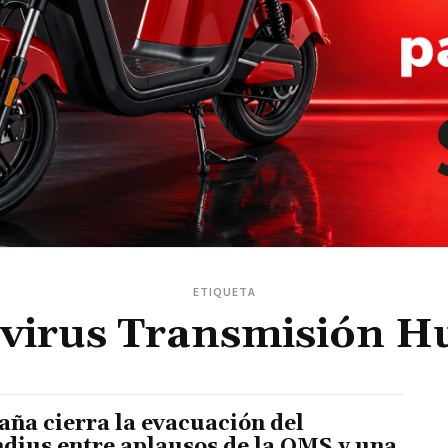
ETIQUETA
virus Transmisión 
aña cierra la evacuación del
dius entre aplausos de la OMS y una