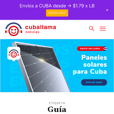
Envíos a CUBA desde → $1.79 x LB
+
ENVÍA AQUÍ
ETIQUETA
Guía