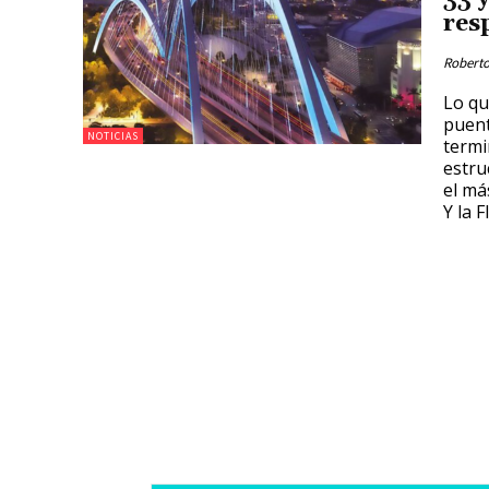
res
Roberto
Lo qu
puent
NOTICIAS
termi
estru
el má
Y la 