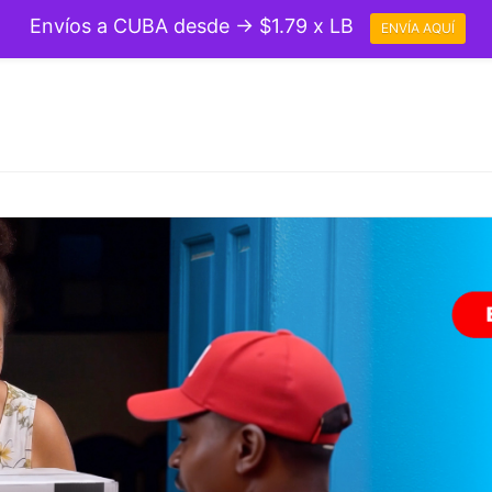
Envíos a CUBA desde → $1.79 x LB
ENVÍA AQUÍ