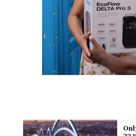
Only
33 