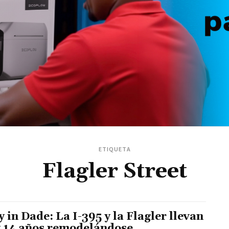
ETIQUETA
Flagler Street
 in Dade: La I-395 y la Flagler llevan
y 14 años remodelándose,