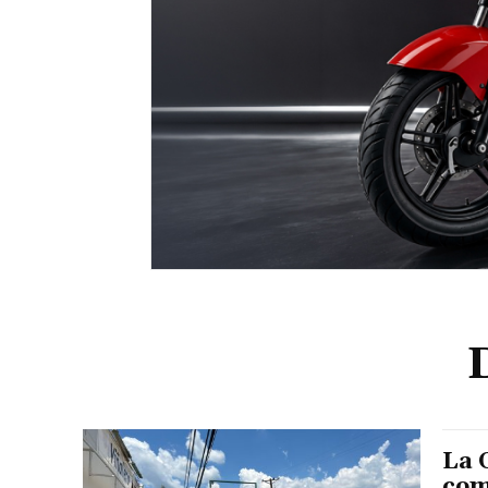
La 
com