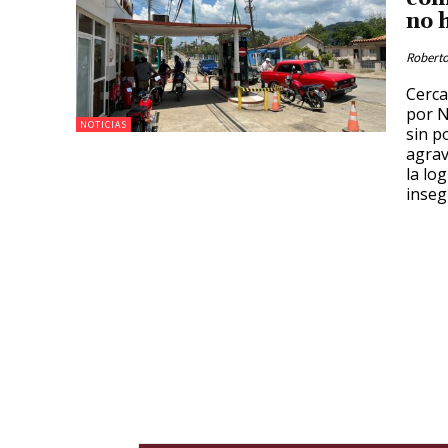
no 
Roberto
Cerca
por N
NOTICIAS
sin p
agrav
la lo
inseg