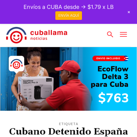
Envíos a CUBA desde → $1.79 x LB
+
ENVÍA AQUÍ
ETIQUETA
Cubano Detenido España