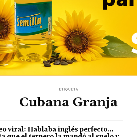
ETIQUETA
Cubana Granja
eo viral: Hablaba inglés perfecto…
ta que el ternero la mandó al suelo y