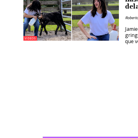
del
Roberto
Jamie
gring
VIDEOS
que v