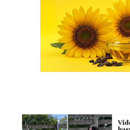
Vid
has