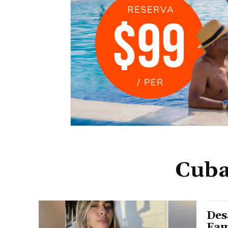
Cuba
Des
Fam