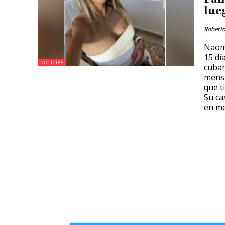
lueg
Roberto
Naomi
15 dí
NOTICIAS
cuban
mensa
que t
Su ca
en me