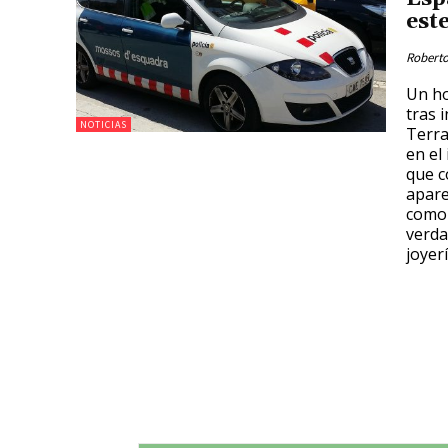
est
Roberto
Un ho
tras 
NOTICIAS
Terra
en el 
que c
apare
como 
verda
joyer