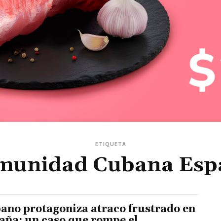
ETIQUETA
munidad Cubana Esp
ano protagoniza atraco frustrado en
aña: un caso que rompe el