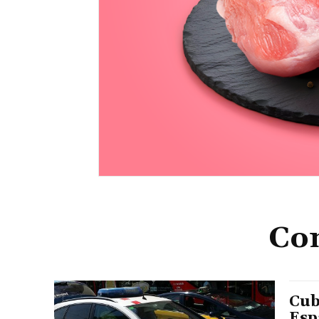
Co
Cub
Esp