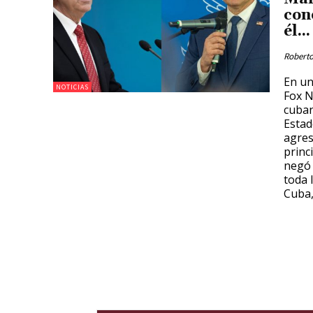
con
él...
Roberto
En un
NOTICIAS
Fox N
cuban
Estad
agres
princ
negó 
toda 
Cuba,