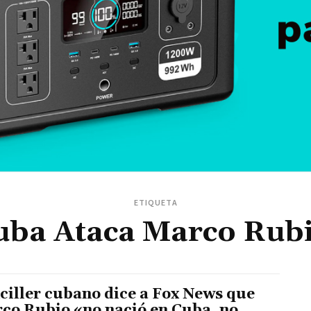
ETIQUETA
Cuba Ataca Marco Rub
ciller cubano dice a Fox News que
co Rubio «no nació en Cuba, no