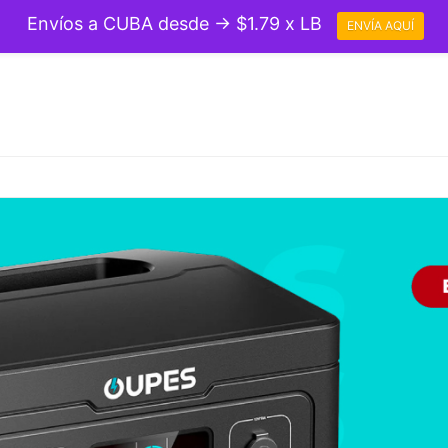
Envíos a CUBA desde → $1.79 x LB
ENVÍA AQUÍ