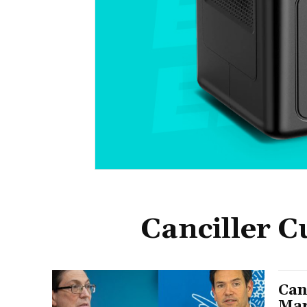
Canciller 
Can
Mar