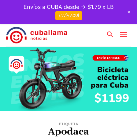
Envíos a CUBA desde → $1.79 x LB
+
ENVÍA AQUÍ
ETIQUETA
Apodaca