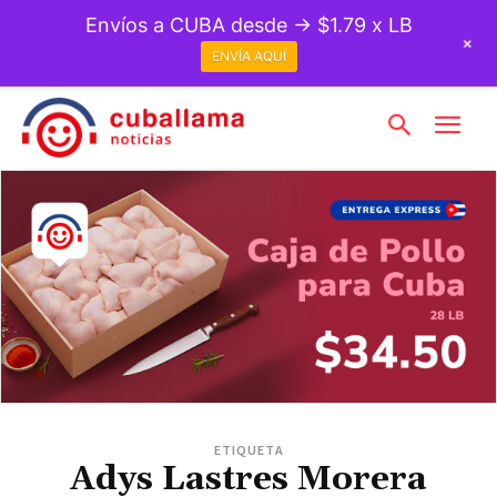
Envíos a CUBA desde → $1.79 x LB
+
ENVÍA AQUÍ
ETIQUETA
Adys Lastres Morera