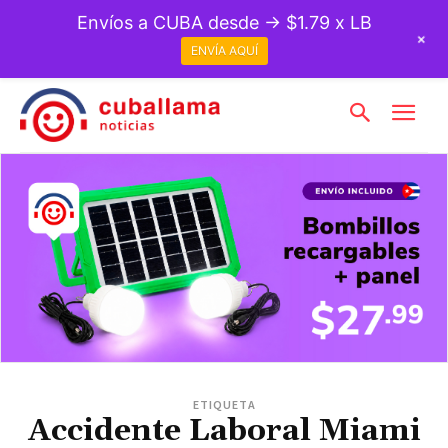
Envíos a CUBA desde → $1.79 x LB
+
ENVÍA AQUÍ
ETIQUETA
Accidente Laboral Miami