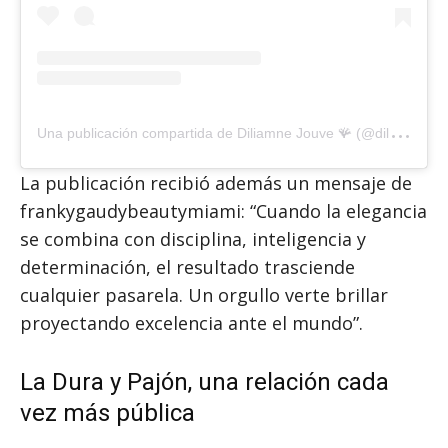
U
na publicación compartida de Diliamne Jouve 🪸 (@diliamnejacob)
La publicación recibió además un mensaje de
frankygaudybeautymiami: “Cuando la elegancia
se combina con disciplina, inteligencia y
determinación, el resultado trasciende
cualquier pasarela. Un orgullo verte brillar
proyectando excelencia ante el mundo”.
La Dura y Pajón, una relación cada
vez más pública