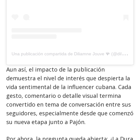
U
na publicación compartida de Diliamne Jouve 🪸 (@diliamnejacob)
Aun así, el impacto de la publicación
demuestra el nivel de interés que despierta la
vida sentimental de la influencer cubana. Cada
gesto, comentario o detalle visual termina
convertido en tema de conversación entre sus
seguidores, especialmente desde que comenzó
su nueva etapa junto a Pajón.
Por ahora, la pregunta queda abierta: ¿La Dura