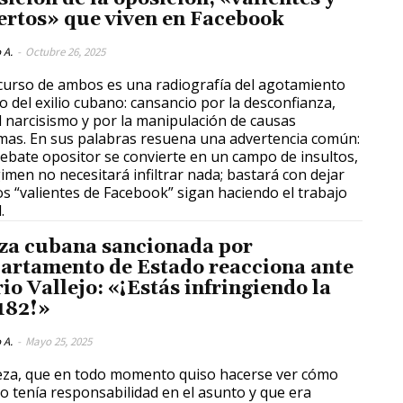
ertos» que viven en Facebook
 A.
-
Octubre 26, 2025
scurso de ambos es una radiografía del agotamiento
o del exilio cubano: cansancio por la desconfianza,
l narcisismo y por la manipulación de causas
imas. En sus palabras resuena una advertencia común:
 debate opositor se convierte en un campo de insultos,
gimen no necesitará infiltrar nada; bastará con dejar
os “valientes de Facebook” sigan haciendo el trabajo
.
za cubana sancionada por
artamento de Estado reacciona ante
io Vallejo: «¡Estás infringiendo la
 182!»
 A.
-
Mayo 25, 2025
eza, que en todo momento quiso hacerse ver cómo
o tenía responsabilidad en el asunto y que era