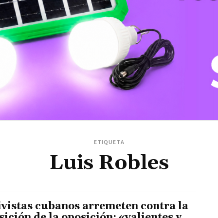
ETIQUETA
Luis Robles
ivistas cubanos arremeten contra la
sición de la oposición; «valientes y