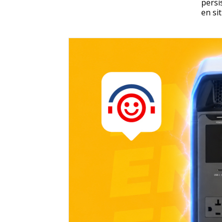
persi
en si