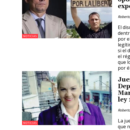
exp
Roberto
El di
dentr
NOTICIAS
por e
legít
si el
el ré
que l
por él
Jue
Dep
Mar
ley
Roberto
La ju
NOTICIAS
que n