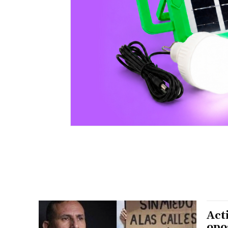
Act
opo