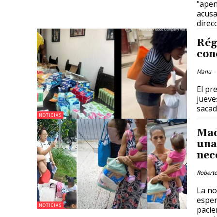
"apenas" un
acusa
direc
Rég
con
Manu
-
El pr
jueve
sacado
NOTICIAS
Mad
una
nec
Roberto
La no
esper
NOTICIAS
pacie