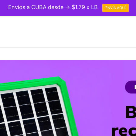
Envíos a CUBA desde → $1.79 x LB
ENVÍA AQUÍ