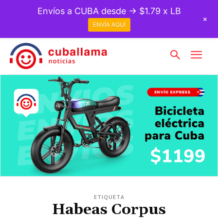
Envíos a CUBA desde → $1.79 x LB
+
ENVÍA AQUÍ
ETIQUETA
Habeas Corpus