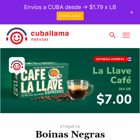
Envíos a CUBA desde → $1.79 x LB
+
ENVÍA AQUÍ
ETIQUETA
Boinas Negras