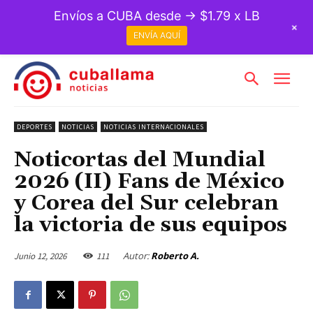
Envíos a CUBA desde → $1.79 x LB
+
ENVÍA AQUÍ
DEPORTES
NOTICIAS
NOTICIAS INTERNACIONALES
Noticortas del Mundial
2026 (II) Fans de México
y Corea del Sur celebran
la victoria de sus equipos
Autor:
Roberto A.
Junio 12, 2026
111