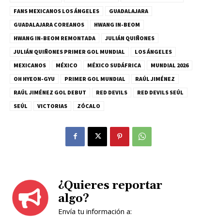
FANS MEXICANOS LOS ÁNGELES
GUADALAJARA
GUADALAJARA COREANOS
HWANG IN-BEOM
HWANG IN-BEOM REMONTADA
JULIÁN QUIÑONES
JULIÁN QUIÑONES PRIMER GOL MUNDIAL
LOS ÁNGELES
MEXICANOS
MÉXICO
MÉXICO SUDÁFRICA
MUNDIAL 2026
OH HYEON-GYU
PRIMER GOL MUNDIAL
RAÚL JIMÉNEZ
RAÚL JIMÉNEZ GOL DEBUT
RED DEVILS
RED DEVILS SEÚL
SEÚL
VICTORIAS
ZÓCALO
¿Quieres reportar
algo?
Envía tu información a: