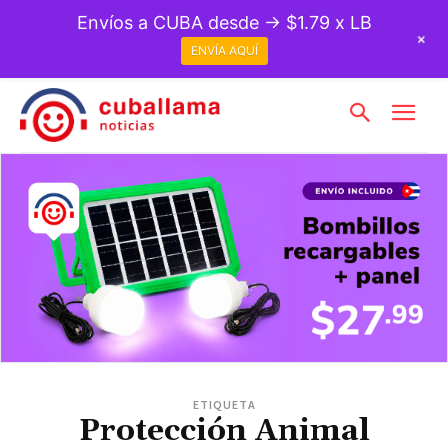
Envíos a CUBA desde → $1.79 x LB
+
ENVÍA AQUÍ
ETIQUETA
Protección Animal