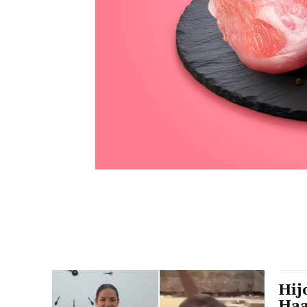
Hij
Haa