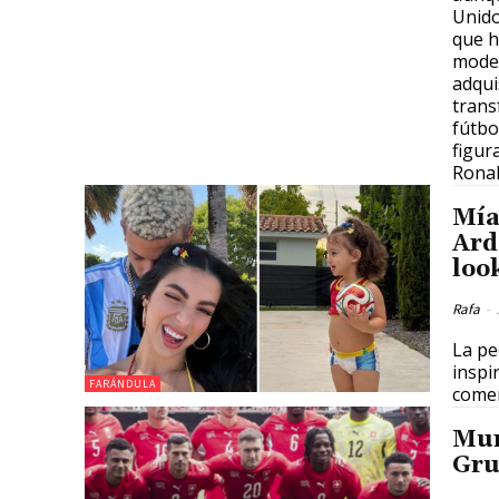
Unido
que h
model
adqui
trans
fútbo
figur
Ronal
Mía
Ard
loo
Rafa
-
La pe
inspi
FARÁNDULA
comen
Mun
Gru