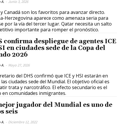
 A.
-
Junio 3, 2026
 y Canadá son los favoritos para avanzar directo.
a-Herzegovina aparece como amenaza seria para
se por la vía del tercer lugar. Qatar necesita un salto
titivo importante para romper el pronóstico.
 confirma despliegue de agentes ICE
SI en ciudades sede de la Copa del
do 2026
 A.
-
Mayo 27, 2026
cretario del DHS confirmó que ICE y HSI estarán en
 las ciudades sede del Mundial. El objetivo oficial es
tir trata y narcotráfico. El efecto secundario es el
 en comunidades inmigrantes.
mejor jugador del Mundial es uno de
s seis
 A.
-
Diciembre 12, 2022