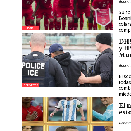
Roberto
Suiza
Bosni
colar
DEPORTES
compe
DHS
y H
Mun
Roberto
El se
todas
DEPORTES
comba
miedo
El 
esto
Roberto