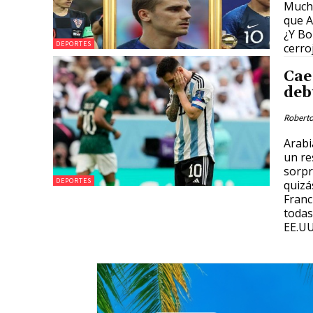
Mucho
que A
¿Y Bo
DEPORTES
cerro
Cae
deb
Roberto
Arabi
un re
sorpr
DEPORTES
quizá
Franc
todas
EE.UU