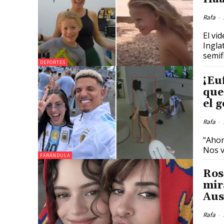
Rafa
-
El vi
Ingla
semif
DEPORTES
¡Eu
que
el 
Rafa
-
“Ahor
Nos v
FARÁNDULA
Ros
mir
Aus
Rafa
-