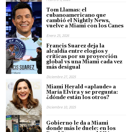
Tom Llamas: el
cubanoamericano que
cambió el Nightly News,
vuelve a Miami con los Canes
Enero 25, 2026
Francis Suarez deja la
alcaldía entre elogios y
críticas por su proyección
global vs una Miami cada vez
más desigual
Diciembre 27, 2025
Miami Herald «aplaude» a
María Elvira y se pregunta:
¿dónde están los otros?
Diciembre 10, 2025
Gobierno le da a Miami
donde más le duele: en los