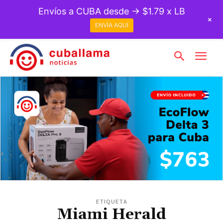
Envíos a CUBA desde → $1.79 x LB
+
ENVÍA AQUÍ
ETIQUETA
Miami Herald