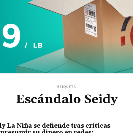
ETIQUETA
Escándalo Seidy
dy La Niña se defiende tras críticas
 presumir su dinero en redes: