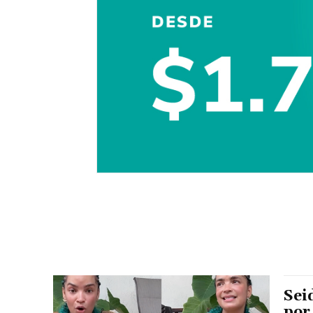
Sei
por