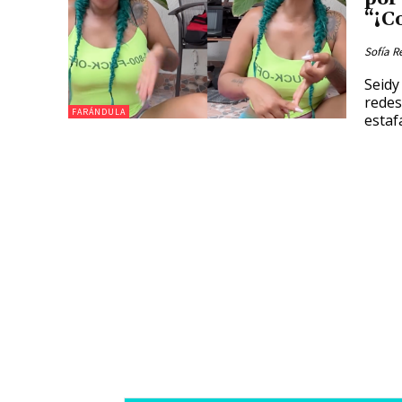
“¡C
Sofía R
Seidy
redes
FARÁNDULA
estaf