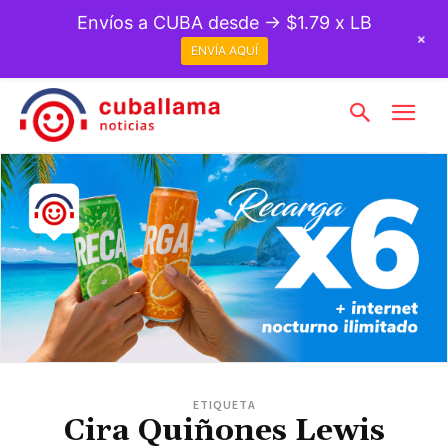
Envíos a CUBA desde → $1.79 x LB
+
ENVÍA AQUÍ
ETIQUETA
Cira Quiñones Lewis