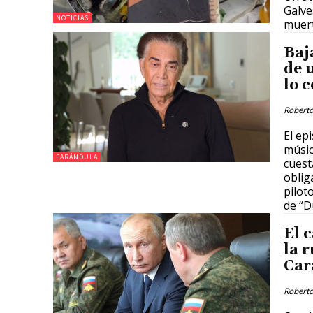
Galve
NOTICIAS
muert
Baj
de 
lo 
Roberto
El ep
músic
FARÁNDULA
cuest
oblig
pilot
de “D
El 
la 
Car
Roberto