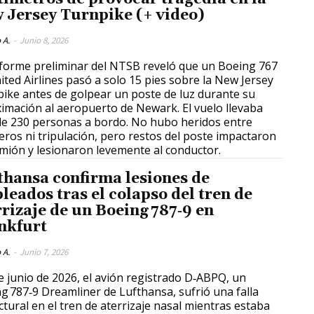
 Jersey Turnpike (+ video)
 A.
-
Junio 8, 2026
forme preliminar del NTSB reveló que un Boeing 767
ited Airlines pasó a solo 15 pies sobre la New Jersey
ike antes de golpear un poste de luz durante su
imación al aeropuerto de Newark. El vuelo llevaba
e 230 personas a bordo. No hubo heridos entre
eros ni tripulación, pero restos del poste impactaron
mión y lesionaron levemente al conductor.
thansa confirma lesiones de
leados tras el colapso del tren de
rrizaje de un Boeing 787‑9 en
nkfurt
 A.
-
Junio 7, 2026
de junio de 2026, el avión registrado D‑ABPQ, un
g 787‑9 Dreamliner de Lufthansa, sufrió una falla
ctural en el tren de aterrizaje nasal mientras estaba