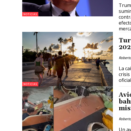
Trump
sumin
NOTICIAS
contr
efect
merca
Tur
202
Roberto
La ca
crisi
ofici
NOTICIAS
Avi
bah
mis
Roberto
Un av