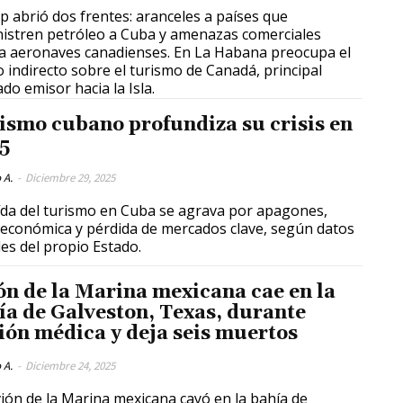
 abrió dos frentes: aranceles a países que
istren petróleo a Cuba y amenazas comerciales
a aeronaves canadienses. En La Habana preocupa el
o indirecto sobre el turismo de Canadá, principal
do emisor hacia la Isla.
ismo cubano profundiza su crisis en
5
 A.
-
Diciembre 29, 2025
ída del turismo en Cuba se agrava por apagones,
s económica y pérdida de mercados clave, según datos
ales del propio Estado.
ón de la Marina mexicana cae en la
ía de Galveston, Texas, durante
ión médica y deja seis muertos
 A.
-
Diciembre 24, 2025
ión de la Marina mexicana cayó en la bahía de