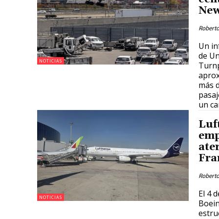
New
Roberto
Un in
de Un
NOTICIAS
Turnp
aprox
más d
pasaj
un ca
Luf
emp
ate
Fra
Roberto
El 4 
NOTICIAS
Boein
estru