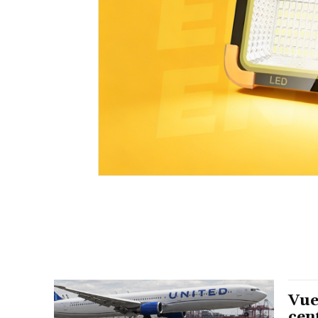
Vue
cen