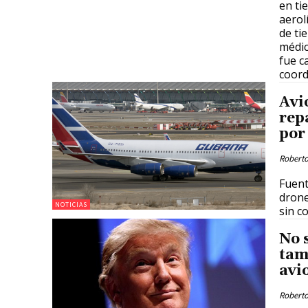
en ti
aerol
de ti
médic
fue c
coord
Avi
rep
por
Roberto
Fuent
drone
NOTICIAS
sin co
No 
tam
avi
Roberto