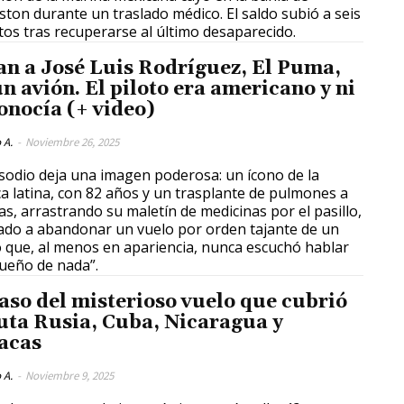
ston durante un traslado médico. El saldo subió a seis
os tras recuperarse al último desaparecido.
an a José Luis Rodríguez, El Puma,
un avión. El piloto era americano y ni
conocía (+ video)
 A.
-
Noviembre 26, 2025
isodio deja una imagen poderosa: un ícono de la
a latina, con 82 años y un trasplante de pulmones a
as, arrastrando su maletín de medicinas por el pasillo,
ado a abandonar un vuelo por orden tajante de un
o que, al menos en apariencia, nunca escuchó hablar
ueño de nada”.
caso del misterioso vuelo que cubrió
ruta Rusia, Cuba, Nicaragua y
acas
 A.
-
Noviembre 9, 2025