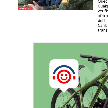
Queda
Cualq
NOTICIAS
verif
afric
del I
Carib
trans