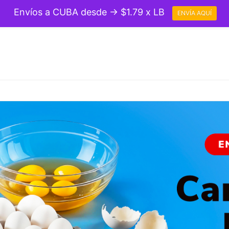
Envíos a CUBA desde → $1.79 x LB
ENVÍA AQUÍ