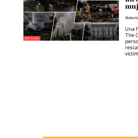
muj
Roberto
Una f
The C
NOTICIAS
perso
resca
víctim