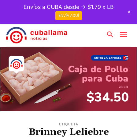
Envíos a CUBA desde → $1.79 x LB
+
ENVÍA AQUÍ
ETIQUETA
Brinney Leliebre